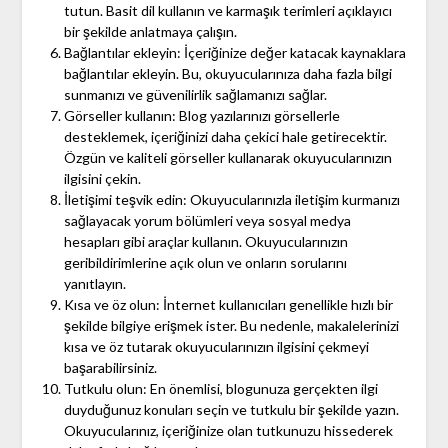
tutun. Basit dil kullanın ve karmaşık terimleri açıklayıcı
bir şekilde anlatmaya çalışın.
Bağlantılar ekleyin: İçeriğinize değer katacak kaynaklara
bağlantılar ekleyin. Bu, okuyucularınıza daha fazla bilgi
sunmanızı ve güvenilirlik sağlamanızı sağlar.
Görseller kullanın: Blog yazılarınızı görsellerle
desteklemek, içeriğinizi daha çekici hale getirecektir.
Özgün ve kaliteli görseller kullanarak okuyucularınızın
ilgisini çekin.
İletişimi teşvik edin: Okuyucularınızla iletişim kurmanızı
sağlayacak yorum bölümleri veya sosyal medya
hesapları gibi araçlar kullanın. Okuyucularınızın
geribildirimlerine açık olun ve onların sorularını
yanıtlayın.
Kısa ve öz olun: İnternet kullanıcıları genellikle hızlı bir
şekilde bilgiye erişmek ister. Bu nedenle, makalelerinizi
kısa ve öz tutarak okuyucularınızın ilgisini çekmeyi
başarabilirsiniz.
Tutkulu olun: En önemlisi, blogunuza gerçekten ilgi
duyduğunuz konuları seçin ve tutkulu bir şekilde yazın.
Okuyucularınız, içeriğinize olan tutkunuzu hissederek