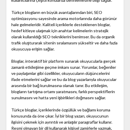
kullanıcılarına çeşitli konularda derinlemesine bilgi sağlar.
Türkçe blogların en büyük avantajlarından biri, SEO
optimizasyonu sayesinde arama motorlarında daha görünür
hale gelmeleridir. Kaliteli içeriklerle desteklenen bloglar,
hedef kitleye ulaşmak için anahtar kelimelerin stratejik
olarak kullanıldığı SEO tekniklerini benimser. Bu da organik
trafik oluşturarak sitenin sıralamasını yükseltir ve daha fazla
okuyucuya erişim sağlar.
Bloglar, interaktif bir platform sunarak okuyucularla gerçek
zamanlı etkileşime geçme imkanı sunar. Yorumlar, beğeniler
ve paylaşımlar gibi özellikler, okuyucuların düşüncelerini
ifade etmelerini sağlar ve bu da blog yazarlarıyla okuyucular
arasında bir bağ kurulmasına olanak tanır. Bu etkileşim,
blogların tartışma ortamı yaratmasını, farklı perspektiflerin
sunulmasını ve hatta yeni işbirlikleri doğmasını sağlar.
Türkçe bloglar, içeriklerinde özgüllük ve bağlamı koruma
konusunda da öne çıkar. İyi bir blog yazarı, okuyucunun
ilgisini çekmek için ayrıntılı ve anlaşılır paragraflar kullanır.
Resmi olmayan bir dil kullanarak kişisel zamirlerle yazmak,