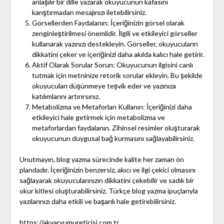
anlaşılır bir dille yazarak okuyucunun kafasını
karıştırmadan mesajınızı iletebilirsiniz.
Görsellerden Faydalanın: İçeriğinizin görsel olarak
zenginleştirilmesi önemlidir. İlgili ve etkileyici görseller
kullanarak yazınızı destekleyin. Görseller, okuyucuların
dikkatini çeker ve içeriğinizi daha akılda kalıcı hale getirir.
Aktif Olarak Sorular Sorun: Okuyucunun ilgisini canlı
tutmak için metninize retorik sorular ekleyin. Bu şekilde
okuyucuları düşünmeye teşvik eder ve yazınıza
katılımlarını artırırsınız.
Metabolizma ve Metaforları Kullanın: İçeriğinizi daha
etkileyici hale getirmek için metabolizma ve
metaforlardan faydalanın. Zihinsel resimler oluşturarak
okuyucunun duygusal bağ kurmasını sağlayabilirsiniz.
Unutmayın, blog yazma sürecinde kalite her zaman ön
plandadır. İçeriğinizin benzersiz, akıcı ve ilgi çekici olmasını
sağlayarak okuyucularınızın dikkatini çekebilir ve sadık bir
okur kitlesi oluşturabilirsiniz. Türkçe blog yazma ipuçlarıyla
yazılarınızı daha etkili ve başarılı hale getirebilirsiniz.
https://akvaryumureticisi.com.tr