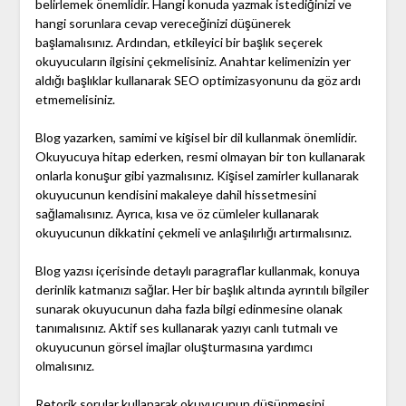
belirlemek önemlidir. Hangi konuda yazmak istediğinizi ve
hangi sorunlara cevap vereceğinizi düşünerek
başlamalısınız. Ardından, etkileyici bir başlık seçerek
okuyucuların ilgisini çekmelisiniz. Anahtar kelimenizin yer
aldığı başlıklar kullanarak SEO optimizasyonunu da göz ardı
etmemelisiniz.
Blog yazarken, samimi ve kişisel bir dil kullanmak önemlidir.
Okuyucuya hitap ederken, resmi olmayan bir ton kullanarak
onlarla konuşur gibi yazmalısınız. Kişisel zamirler kullanarak
okuyucunun kendisini makaleye dahil hissetmesini
sağlamalısınız. Ayrıca, kısa ve öz cümleler kullanarak
okuyucunun dikkatini çekmeli ve anlaşılırlığı artırmalısınız.
Blog yazısı içerisinde detaylı paragraflar kullanmak, konuya
derinlik katmanızı sağlar. Her bir başlık altında ayrıntılı bilgiler
sunarak okuyucunun daha fazla bilgi edinmesine olanak
tanımalısınız. Aktif ses kullanarak yazıyı canlı tutmalı ve
okuyucunun görsel imajlar oluşturmasına yardımcı
olmalısınız.
Retorik sorular kullanarak okuyucunun düşünmesini