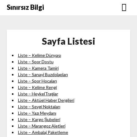
Skip
Sınırsız Bilgi
to
content
Sayfa Listesi
Liste – Kelime Dünyası
Liste – Spor Dostu
Liste – Kamera Tamiri
Liste – Sanayi Buzdolapları
Liste – Spor Hocaları
Liste – Kelime Rengi
Liste – HeykelTraşlar
Liste – Aktüel Haber Dergileri
Liste – Sevgi Noktaları
Liste – Yazı Meydanı
Liste – Kargo Şubeleri
Liste – Marangoz Aletleri
Liste – Ambalaj Paketleme