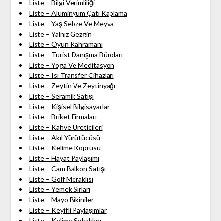
Liste – Bilgi Verimliliği
Liste – Alüminyum Çatı Kaplama
Liste – Yaş Sebze Ve Meyva
Liste – Yalnız Gezgin
Liste – Oyun Kahramanı
Liste – Turist Danışma Büroları
Liste – Yoga Ve Meditasyon
Liste – Isı Transfer Cihazları
Liste – Zeytin Ve Zeytinyağı
Liste – Seramik Satışı
Liste – Kişisel Bilgisayarlar
Liste – Briket Firmaları
Liste – Kahve Üreticileri
Liste – Akıl Yürütücüsü
Liste – Kelime Köprüsü
Liste – Hayat Paylaşımı
Liste – Cam Balkon Satışı
Liste – Golf Meraklısı
Liste – Yemek Sırları
Liste – Mayo Bikiniler
Liste – Keyifli Paylaşımlar
Liste – Kelime Sokakları