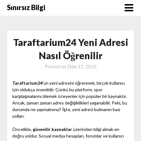
Skip
Sınırsız Bilgi
to
content
Taraftarium24 Yeni Adresi
Nasıl Öğrenilir
Posted on
Ekim 21, 2025
Taraftarium24
‘ün yeni adresini öğrenmek, birçok kullanıcı
için oldukça önemlidir. Çünkü bu platform, spor
karşılaşmalarını izlemek isteyenler için popüler bir kaynaktır.
Ancak, zaman zaman adres değişiklikleri yaşanabilir. Peki, bu
durumda ne yapmalısınız? İşte, yeni adresi bulmanın bazı
yolları.
Öncelikle,
güvenilir kaynaklar
üzerinden bilgi almak en
doğru yoldur. Sosyal medya hesapları, forumlar ve kullanıcı