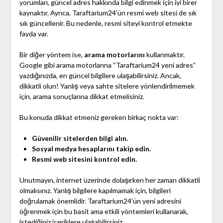
yorumları, güncel adres hakkında bilgi edinmek için iyi birer
kaynaktır. Ayrıca, Taraftarium24’ün resmi web sitesi de sık
sık güncellenir. Bu nedenle, resmi siteyi kontrol etmekte
fayda var.
Bir diğer yöntem ise,
arama motorlarını
kullanmaktır.
Google gibi arama motorlarına “Taraftarium24 yeni adres”
yazdığınızda, en güncel bilgilere ulaşabilirsiniz. Ancak,
dikkatli olun! Yanlış veya sahte sitelere yönlendirilmemek
için, arama sonuçlarına dikkat etmelisiniz.
Bu konuda dikkat etmeniz gereken birkaç nokta var:
Güvenilir sitelerden bilgi alın.
Sosyal medya hesaplarını takip edin.
Resmi web sitesini kontrol edin.
Unutmayın, internet üzerinde dolaşırken her zaman dikkatli
olmalısınız. Yanlış bilgilere kapılmamak için, bilgileri
doğrulamak önemlidir. Taraftarium24’ün yeni adresini
öğrenmek için bu basit ama etkili yöntemleri kullanarak,
istediğiniz içeriklere ulaşabilirsiniz.