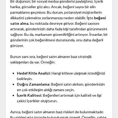
Bir düşünün; bir sosyal medya gönderisi paylaştınız. İçerik
harika, görseller göz alıcı. Ancak, beğeni sayısı bir elin
parmaklarını geçmiyor. Bu durum, potansiyel müşterilerin
dikkatini çekmekte zorlanmanıza neden olabilir. İşte
beğeni
satın alma
, bu noktada devreye giriyor. Beğeni sayısını
artırarak, gönderinizin daha fazla kişi tarafından görünmesini
sağlıyor. Bu da, markanızın güvenilirliğini artırıyor. İnsanlar, bir
gönderinin çok beğenilmesi durumunda, onu daha değerli
görüyor.
Bunun yanı sıra, beğeni satın almanın bazı stratejik
yaklaşımları da var. Örneğin:
Hedef Kitle Analizi:
Hangi kitleye ulaşmak istediğinizi
belirleyin.
Doğru Zamanlama:
Beğeni satın alırken, gönderinizin
en çok etkileşim aldığı zamanı seçin.
İçerik Kalitesi:
Beğenileri artırmak için kaliteli ve ilgi
çekici içerikler oluşturun.
Ayrıca, beğeni satın almanın bazı riskleri de bulunmaktadır.
Bu riskleri göz önünde bulundurmak önemli. Örneğin, sahte