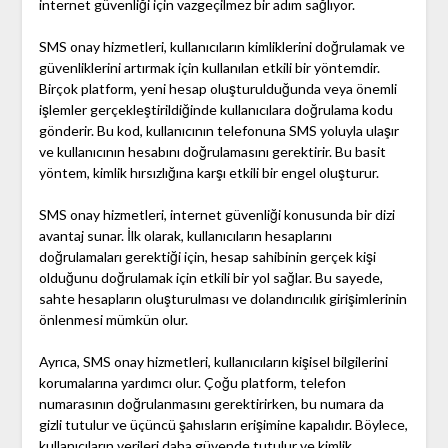
internet güvenliği için vazgeçilmez bir adım sağlıyor.
SMS onay hizmetleri, kullanıcıların kimliklerini doğrulamak ve
güvenliklerini artırmak için kullanılan etkili bir yöntemdir.
Birçok platform, yeni hesap oluşturulduğunda veya önemli
işlemler gerçekleştirildiğinde kullanıcılara doğrulama kodu
gönderir. Bu kod, kullanıcının telefonuna SMS yoluyla ulaşır
ve kullanıcının hesabını doğrulamasını gerektirir. Bu basit
yöntem, kimlik hırsızlığına karşı etkili bir engel oluşturur.
SMS onay hizmetleri, internet güvenliği konusunda bir dizi
avantaj sunar. İlk olarak, kullanıcıların hesaplarını
doğrulamaları gerektiği için, hesap sahibinin gerçek kişi
olduğunu doğrulamak için etkili bir yol sağlar. Bu sayede,
sahte hesapların oluşturulması ve dolandırıcılık girişimlerinin
önlenmesi mümkün olur.
Ayrıca, SMS onay hizmetleri, kullanıcıların kişisel bilgilerini
korumalarına yardımcı olur. Çoğu platform, telefon
numarasının doğrulanmasını gerektirirken, bu numara da
gizli tutulur ve üçüncü şahısların erişimine kapalıdır. Böylece,
kullanıcıların verileri daha güvende tutulur ve kimlik