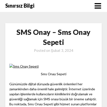
Skip
Sınırsız Bilgi
to
content
SMS Onay – Sms Onay
Sepeti
Posted on
Şubat 3, 2024
Sms Onay Sepeti
Günümüzde dijital dünyada güvenlik önlemleri her
zamankinden daha önemli hale gelmiştir. İnternet üzerinde
yapılan işlemlerde kullanıcıların kimliklerini doğrulamak ve
güvenliği sağlamak için SMS onayı büyük bir öneme sahiptir.
Bu noktada, Sms Onay Sepeti gibi hizmet sunan platformlar