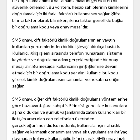
bir doğrulama adımını da tamamlamalarını gerektiren bir
güvenlik önlemidir. Bu yöntem, hesap sahiplerinin kimliklerini
doğrulamak için iki farklı faktörü kullanmasını sağlar. Şifre,
birinci faktör olarak bilinirken, ikinci faktör genellikle başka
bir doğrulama kodu veya onay mesajıdır.
SMS onayı, çift faktörlü kimlik doğrulamanın en yaygın
kullanılan yöntemlerinden biridir. İşleyişi oldukça basittir.
Kullanıcı, giriş işlemi sırasında telefon numarasını sisteme
kaydeder ve doğrulama adımı gerçekleştiğinde bir onay
mesajı alır. Bu mesajda, kullanıcının giriş işlemine devam
etmek için bir doğrulama kodu yer alır. Kullanıcı bu kodu
girerek kimlik doğrulamasını tamamlar ve hesabına erişim
sağlar.
SMS onayı, diğer çift faktörlü kimlik doğrulama yöntemlerine
göre bazı avantajlara sahiptir. Birincisi, genellikle kullanıcılara
aşina oldukları ve günlük yaşamlarında zaten kullandıkları bir
iletişim aracı olan cep telefonları üzerinden
gerçekleştirilmesidir. Bu nedenle, kullanıcılar için rahatlık
sağlar ve karmaşık donanımlara veya ek uygulamalara ihtiyaç
duymadan kolayca kullanılabilir. İkinci olarak, SMS onayı hızlı