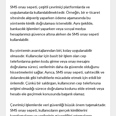
SMS onay sepeti, çeşitli çevrimiçi platformlarda ve
uygulamalarda kullanılabilmektedir. Örneğin, bir e-ticaret
sitesinde alışveriş yaparken ödeme aşamasında bu
yöntemle kimlik doğrulaması istenebilir. Aynı şekilde,
bankacılık işlemleri yaparken veya sosyal medya
hesaplarımızı güvence altına alırken de SMS onay sepeti
kullanılabilir.
Bu yöntemin avantajlarından biri, kolay uygulanabilir
olmasıdır. Kullanıcılar için basit bir işlem olan cep
telefonlarına gelen kodu girme veya onay mesajını
doğrulama süreci, verilerinin daha da güvende olduğunu
hissetmelerini sağlar. Ayrıca, SMS onay sepeti, sahtecilik ve
dolandırıcılık gibi tehditlerle mücadele etmek için etkili bir
önlemdir. Çünkü bir saldırgan, kullanıcının cep telefonuna
erişimi olmadığı sürece doğrulama kodunu elde etmek veya
hesabı ele geçirmek konusunda başarılı olamaz.
Çevrimiçi işlemlerde veri güvenliği büyük önem taşımaktadır.
SMS onay sepeti, kullanıcıların gerçek kimliklerini
kanıtlamalarını ve verilerinin güvenliğini artırmalarını