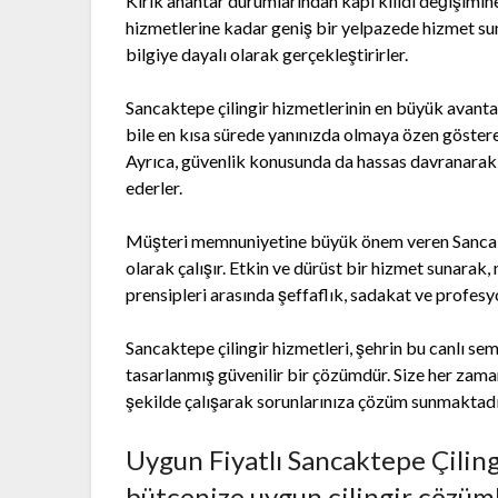
Kırık anahtar durumlarından kapı kilidi değişimin
hizmetlerine kadar geniş bir yelpazede hizmet sun
bilgiye dayalı olarak gerçekleştirirler.
Sancaktepe çilingir hizmetlerinin en büyük avantaj
bile en kısa sürede yanınızda olmaya özen gösterer
Ayrıca, güvenlik konusunda da hassas davranarak, y
ederler.
Müşteri memnuniyetine büyük önem veren Sancaktep
olarak çalışır. Etkin ve dürüst bir hizmet sunarak
prensipleri arasında şeffaflık, sadakat ve profesy
Sancaktepe çilingir hizmetleri, şehrin bu canlı se
tasarlanmış güvenilir bir çözümdür. Size her zaman
şekilde çalışarak sorunlarınıza çözüm sunmaktadı
Uygun Fiyatlı Sancaktepe Çilingi
bütçenize uygun çilingir çözüml