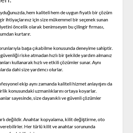
duyduğunuzda, hem kaliteli hem de uygun fiyatlı bir çözüm
gir ihtiyaçlarınız için size mükemmel bir seçenek sunan
etini öncelik olarak benimseyen bu çilingir firması,
rumdan kurtarır.
t sorunlarıyla başa çıkabilme konusunda deneyime sahiptir.
, güvenliği riske atmadan hızlı bir şekilde yardım almanız
nları kullanarak hızlı ve etkili çözümler sunar. Aynı
rda dahi size yardımcı olurlar.
profesyonel ekip aynı zamanda kaliteli hizmet anlayışını da
girlik konusundaki uzmanlıklarını ortaya koyarlar.
anlar sayesinde, size dayanıklı ve güvenli çözümler
ırlı değildir. Anahtar kopyalama, kilit değiştirme, oto
 verebilirler. Her türlü kilit ve anahtar sorununda