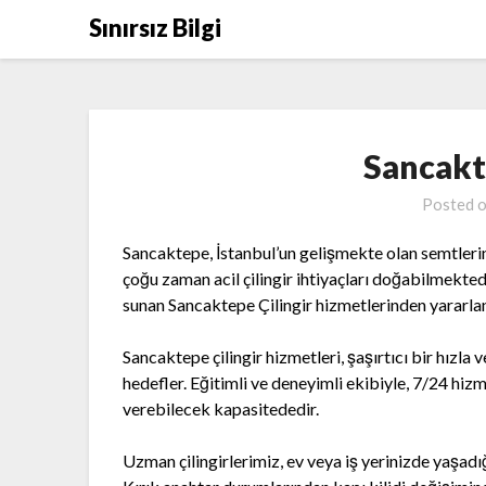
Skip
Sınırsız Bilgi
to
content
Sancakt
Posted 
Sancaktepe, İstanbul’un gelişmekte olan semtlerin
çoğu zaman acil çilingir ihtiyaçları doğabilmekted
sunan Sancaktepe Çilingir hizmetlerinden yararla
Sancaktepe çilingir hizmetleri, şaşırtıcı bir hızla
hedefler. Eğitimli ve deneyimli ekibiyle, 7/24 hizme
verebilecek kapasitededir.
Uzman çilingirlerimiz, ev veya iş yerinizde yaşadığ