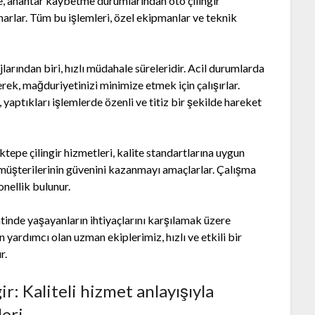
e, anahtar kaybetme durumlarından oto çilingir
arlar. Tüm bu işlemleri, özel ekipmanlar ve teknik
larından biri, hızlı müdahale süreleridir. Acil durumlarda
ek, mağduriyetinizi minimize etmek için çalışırlar.
aptıkları işlemlerde özenli ve titiz bir şekilde hareket
e çilingir hizmetleri, kalite standartlarına uygun
, müşterilerinin güvenini kazanmayı amaçlarlar. Çalışma
onellik bulunur.
mtinde yaşayanların ihtiyaçlarını karşılamak üzere
 yardımcı olan uzman ekiplerimiz, hızlı ve etkili bir
r.
r: Kaliteli hizmet anlayışıyla
eri.