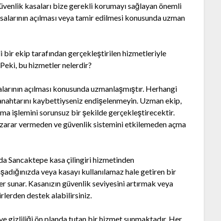
güvenlik kasaları bize gerekli korumayı sağlayan önemli
 kasalarının açılması veya tamir edilmesi konusunda uzman
i bir ekip tarafından gerçekleştirilen hizmetleriyle
 Peki, bu hizmetler nelerdir?
salarının açılması konusunda uzmanlaşmıştır. Herhangi
 anahtarını kaybettiyseniz endişelenmeyin. Uzman ekip,
ma işlemini sorunsuz bir şekilde gerçekleştirecektir.
aya zarar vermeden ve güvenlik sistemini etkilemeden açma
 da Sancaktepe kasa çilingiri hizmetinden
aşadığınızda veya kasayı kullanılamaz hale getiren bir
er sunar. Kasanızın güvenlik seviyesini artırmak veya
rlerden destek alabilirsiniz.
 ve gizliliği ön planda tutan bir hizmet sunmaktadır. Her