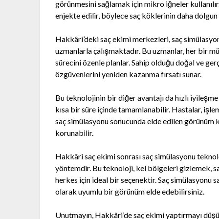
görünmesini sağlamak için mikro iğneler kullanılır
enjekte edilir, böylece saç köklerinin daha dolgun
Hakkâri’deki saç ekimi merkezleri, saç simülasyo
uzmanlarla çalışmaktadır. Bu uzmanlar, her bir müş
sürecini özenle planlar. Sahip olduğu doğal ve ge
özgüvenlerini yeniden kazanma fırsatı sunar.
Bu teknolojinin bir diğer avantajı da hızlı iyileşme
kısa bir süre içinde tamamlanabilir. Hastalar, işl
saç simülasyonu sonucunda elde edilen görünüm ka
korunabilir.
Hakkâri saç ekimi sonrası saç simülasyonu teknolo
yöntemdir. Bu teknoloji, kel bölgeleri gizlemek,
herkes için ideal bir seçenektir. Saç simülasyonu s
olarak uyumlu bir görünüm elde edebilirsiniz.
Unutmayın, Hakkâri’de saç ekimi yaptırmayı düşün