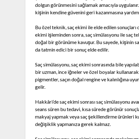
dolgun görünmesini sağlamak amacıyla uygulanır. 
kişinin kendine güvenini geri kazanmasına yardımc
Bu özel teknik, saç ekimi ile elde edilen sonuçları 
ekimi işleminden sonra, saç simülasyonu ile saç tel
doğal bir görünüme kavuşur. Bu sayede, kişinin sa
da tatmin edici bir sonuç elde edilir.
Saç simülasyonu, saç ekimi sonrasında bile yapılab
bir uzman, ince iğneler ve özel boyalar kullanara
pigmentler, saçın doğal rengine ve kalınlığına uyum
gelir.
Hakkâri’de saç ekimi sonrası saç simülasyonu avanta
seans süren bu tedavi, kısa sürede görünür sonuçla
makyaj yapmak veya saç şekillendirme ürünleri ku
değişiklik yapmanıza gerek kalmaz.
Saç simülasyonu, saç ekimi sonrasında maksimum ö