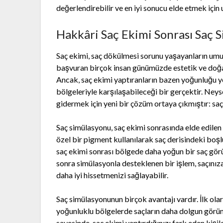
değerlendirebilir ve en iyi sonucu elde etmek için
Hakkâri Saç Ekimi Sonrası Saç S
Saç ekimi, saç dökülmesi sorunu yaşayanların umu
başvuran birçok insan günümüzde estetik ve doğa
Ancak, saç ekimi yaptıranların bazen yoğunluğu y
bölgeleriyle karşılaşabileceği bir gerçektir. Neyse
gidermek için yeni bir çözüm ortaya çıkmıştır: sa
Saç simülasyonu, saç ekimi sonrasında elde edil
özel bir pigment kullanılarak saç derisindeki boş
saç ekimi sonrası bölgede daha yoğun bir saç görü
sonra simülasyonla desteklenen bir işlem, saçınız
daha iyi hissetmenizi sağlayabilir.
Saç simülasyonunun birçok avantajı vardır. İlk ola
yoğunluklu bölgelerde saçların daha dolgun görü
sayesinde, saç ekimi yaptırdığınızı fark eden kişil