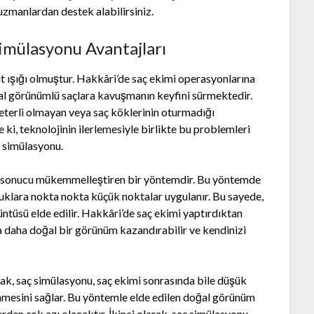
 uzmanlardan destek alabilirsiniz.
imülasyonu Avantajları
t ışığı olmuştur. Hakkâri’de saç ekimi operasyonlarına
l görünümlü saçlara kavuşmanın keyfini sürmektedir.
eterli olmayan veya saç köklerinin oturmadığı
 ki, teknolojinin ilerlemesiyle birlikte bu problemleri
ç simülasyonu.
en sonucu mükemmelleştiren bir yöntemdir. Bu yöntemde
luklara nokta nokta küçük noktalar uygulanır. Bu sayede,
ntüsü elde edilir. Hakkâri’de saç ekimi yaptırdıktan
a daha doğal bir görünüm kazandırabilir ve kendinizi
rak, saç simülasyonu, saç ekimi sonrasında bile düşük
nmesini sağlar. Bu yöntemle elde edilen doğal görünüm
erden çok azı olacaktır. İkinci olarak, saç simülasyonu,