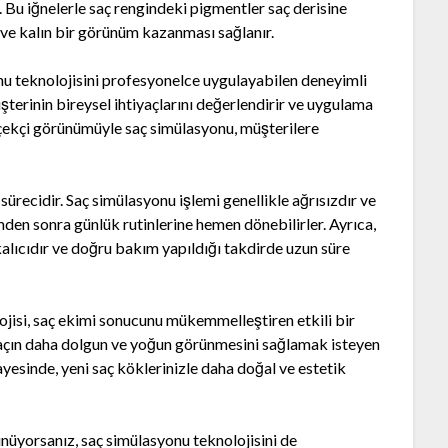
. Bu iğnelerle saç rengindeki pigmentler saç derisine
 ve kalın bir görünüm kazanması sağlanır.
nu teknolojisini profesyonelce uygulayabilen deneyimli
terinin bireysel ihtiyaçlarını değerlendirir ve uygulama
rçekçi görünümüyle saç simülasyonu, müşterilere
 sürecidir. Saç simülasyonu işlemi genellikle ağrısızdır ve
emden sonra günlük rutinlerine hemen dönebilirler. Ayrıca,
lıcıdır ve doğru bakım yapıldığı takdirde uzun süre
jisi, saç ekimi sonucunu mükemmelleştiren etkili bir
 saçın daha dolgun ve yoğun görünmesini sağlamak isteyen
ayesinde, yeni saç köklerinizle daha doğal ve estetik
üyorsanız, saç simülasyonu teknolojisini de