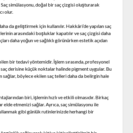
Saç simülasyonu, doğal bir saç çizgisi oluşturarak
ı olur.
daha da geliştirmek için kullanılır. Hakkâri’de yapılan saç
lerinin arasındaki boşluklar kapatılır ve saç çizgisi daha
çları daha yoğun ve sağlıklı görünürken estetik açıdan
ilen bir tedavi yöntemidir. İşlem sırasında, profesyonel
k saç derisine küçük noktalar halinde pigment uygular. Bu
 sağlar, böylece ekilen saç telleri daha da belirgin hale
jlarından biri, işlemin hızlı ve etkili olmasıdır. Birkaç
r elde etmenizi sağlar. Ayrıca, saç simülasyonu ile
llanmak gibi günlük rutinlerinizde herhangi bir
zgünlük sağlayarak kişiye kişiselleştirilmiş bir