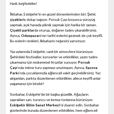
Hadi, keşfedelim!
İlkbahar, Eskişehir’in en güzel dönemlerinden biri. Şehir,
çiçekler
le dolup taşıyor. Porsuk Çayı boyunca yürüyüş
yapmak, açık havada piknik yapmak için harika bir zaman.
Çiçekli parklar
da oturup, doğanın tadını çıkarabilirsiniz.
Ayrıca,
Odunpazarı
’nın tarihi evlerini gezmek de çok keyifli.
Bu evlerin renkleri, ilkbaharın neşesini yansıtıyor.
Yaz aylarında Eskişehir, canlı bir atmosfere bürünüyor.
Şehirdeki festivaller, konserler ve etkinlikler, yazın tadını
çıkarmanız için mükemmel fırsatlar sunuyor.
Porsuk
Çayı
’nda tekne turu yapmayı unutmayın. Ayrıca,
Sazova
Parkı
’nda çocuklarınızla eğlenceli vakit geçirebilirsiniz. Yaz
akşamları, parkta düzenlenen etkinlikler, ailece keyifli anlar
yaşamanız için birebir!
Sonbahar, Eskişehir’de bir başka güzellik. Ağaçların
yaprakları sarı, turuncu ve kırmızı tonlarına bürünüyor.
Eskişehir Bilim Sanat Merkezi
’ni ziyaret edin. Sonbahar
günlerinde burada düzenlenen etkinlikler, hem eğlenceli