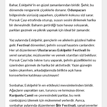
Bahar, Eskişehir’in en güzel zamanlarından biridir. Şehir, bu
dönemde rengarenk çiçeklerle donanır.
Odunpazarı
bölgesinde yürüyüş yaparken, çiçeklerin kokusu sizi sarar.
Porsuk Çayı etrafında oturup, suyun sesini dinlemek harika
bir deneyimdir. Baharın getirdiği taze havayı soluyarak,
parkları gezmek ve piknik yapmak için ideal bir zamandır.
Yaz aylarında Eskişehir, gençlerin ve ailelerin gözdesi haline
gelir.
Festival
dönemleri, şehrin sosyal hayatını canlandırır.
Her yıl düzenlenen
Uluslararası Eskişehir Festivali
ile
yerel sanatçılar, müzisyenler ve yemek stantları sizi bekliyor.
Porsuk Çayı’nda tekne turu yaparak, şehrin güzelliklerini su
üzerinden görmek de harika bir aktivitedir. Yazın güneşin
tadını çıkarırken, arkadaşlarınızla birlikte açık hava
konserlerine katılmayı unutmayın!
Sonbahar, Eskişehir’in en etkileyici mevsimlerinden biridir.
Ağaçların yaprakları sarı, turuncu ve kırmızıya döner.
Kurşunlu Camii
ve çevresindeki parklar, bu renk
cümbüşünü izlemek için mükemmel yerlerdir. Ayrıca,
sonbahar aylarında düzenlenen
Şiir Festivali
, sanatseverler