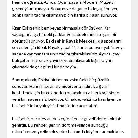
hem de öğretici. Ayrıca,
Odunpazarı Modern Müze
’yi
gezmeyi unutmayın. Sanatın ve doğanın birleştiği bu yer,
sonbaharın tadını çıkarmanız için harika bir alan sunuyor.
Kışın Eskişehir, bembeyaz bir masala dönüşüyor. Kar
yağdığında, şehirdeki parklar ve caddeler muhteşem bir
görüntü sunuyor.
Eskişehir Kayak Merkezi
, kış sporlarını
sevenler için ideal. Kayak yapabilir, kar topu oynayabilir veya
sadece kar manzarasının tadını çıkarabilirsiniz. Ayrıca,
çay
bahçeleri
nde sıcak çayınızı yudumlayarak kışın keyfini
çıkarmak da çok güzel bir deneyim.
Sonuç olarak, Eskişehir her mevsim farklı bir güzellik
sunuyor. Hangi mevsimde giderseniz gidin, bu şehri
keşfetmek için birçok neden bulacaksınız. Her köşesinde
yeni bir macera sizi bekliyor. O halde, valizinizi hazırlayın ve
Eskişehir’in büyüleyici atmosferine adım atın!
Eskişehir, her mevsimde keşfedilecek güzelliklerle dolu bir
şehirdir. Bu rehber, şehrin dört mevsimde sunduğu
etkinlikler ve gezilecek yerler hakkında bilgiler sunmaktadır.