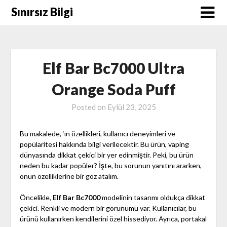
Skip
Sınırsız Bilgi
to
content
Elf Bar Bc7000 Ultra
Orange Soda Puff
Posted on
Eylül 23, 2025
Bu makalede, ‘ın özellikleri, kullanıcı deneyimleri ve
popülaritesi hakkında bilgi verilecektir. Bu ürün, vaping
dünyasında dikkat çekici bir yer edinmiştir. Peki, bu ürün
neden bu kadar popüler? İşte, bu sorunun yanıtını ararken,
onun özelliklerine bir göz atalım.
Öncelikle,
Elf Bar Bc7000
modelinin tasarımı oldukça dikkat
çekici. Renkli ve modern bir görünümü var. Kullanıcılar, bu
ürünü kullanırken kendilerini özel hissediyor. Ayrıca, portakal