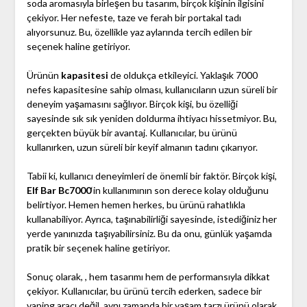
soda aromasıyla birleşen bu tasarım, birçok kişinin ilgisini
çekiyor. Her nefeste, taze ve ferah bir portakal tadı
alıyorsunuz. Bu, özellikle yaz aylarında tercih edilen bir
seçenek haline getiriyor.
Ürünün
kapasitesi
de oldukça etkileyici. Yaklaşık 7000
nefes kapasitesine sahip olması, kullanıcıların uzun süreli bir
deneyim yaşamasını sağlıyor. Birçok kişi, bu özelliği
sayesinde sık sık yeniden doldurma ihtiyacı hissetmiyor. Bu,
gerçekten büyük bir avantaj. Kullanıcılar, bu ürünü
kullanırken, uzun süreli bir keyif almanın tadını çıkarıyor.
Tabii ki, kullanıcı deneyimleri de önemli bir faktör. Birçok kişi,
Elf Bar Bc7000
‘in kullanımının son derece kolay olduğunu
belirtiyor. Hemen hemen herkes, bu ürünü rahatlıkla
kullanabiliyor. Ayrıca, taşınabilirliği sayesinde, istediğiniz her
yerde yanınızda taşıyabilirsiniz. Bu da onu, günlük yaşamda
pratik bir seçenek haline getiriyor.
Sonuç olarak, , hem tasarımı hem de performansıyla dikkat
çekiyor. Kullanıcılar, bu ürünü tercih ederken, sadece bir
vaping aracı değil, aynı zamanda bir yaşam tarzı ürünü olarak