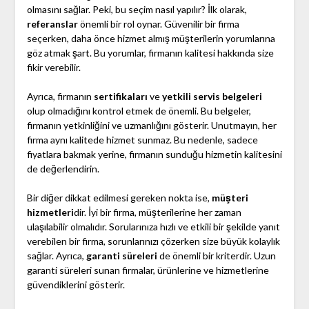
olmasını sağlar. Peki, bu seçim nasıl yapılır? İlk olarak,
referanslar
önemli bir rol oynar. Güvenilir bir firma
seçerken, daha önce hizmet almış müşterilerin yorumlarına
göz atmak şart. Bu yorumlar, firmanın kalitesi hakkında size
fikir verebilir.
Ayrıca, firmanın
sertifikaları
ve
yetkili servis belgeleri
olup olmadığını kontrol etmek de önemli. Bu belgeler,
firmanın yetkinliğini ve uzmanlığını gösterir. Unutmayın, her
firma aynı kalitede hizmet sunmaz. Bu nedenle, sadece
fiyatlara bakmak yerine, firmanın sunduğu hizmetin kalitesini
de değerlendirin.
Bir diğer dikkat edilmesi gereken nokta ise,
müşteri
hizmetleri
dir. İyi bir firma, müşterilerine her zaman
ulaşılabilir olmalıdır. Sorularınıza hızlı ve etkili bir şekilde yanıt
verebilen bir firma, sorunlarınızı çözerken size büyük kolaylık
sağlar. Ayrıca,
garanti süreleri
de önemli bir kriterdir. Uzun
garanti süreleri sunan firmalar, ürünlerine ve hizmetlerine
güvendiklerini gösterir.