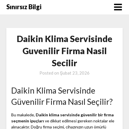
Skip
Sınırsız Bilgi
to
content
Daikin Klima Servisinde
Guvenilir Firma Nasil
Secilir
Posted on
Şubat 23, 2026
Daikin Klima Servisinde
Güvenilir Firma Nasıl Seçilir?
Bu makalede,
Daikin klima servisinde güvenilir bir firma
seçmenin ipuçları
ve dikkat edilmesi gereken noktalar ele
alınacaktır. Doğru firma seçimi, cihazınızın uzun ömürlü