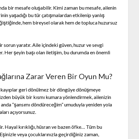
ında bir mesafe oluşabilir. Kimi zaman bu mesafe, ailenin
inin yaşadığı bu tür çatışmalardan etkilenip yanlış
 değiştiğinde, hem bireysel olarak hem de topluca huzursuz
orun yaratır. Aile içindeki güven, huzur ve sevgi
r. Her şeyin başı olan iletişim, bu durumda en önemli
ağlarına Zarar Veren Bir Oyun Mu?
ma kayıplar geri dönülmez bir döngüye dönüşmeye
enizden büyük bir kısmı kumara yönlendirmek, ailenizin
Bir anda “şansımı döndüreceğim” umuduyla yeniden yola
raları açıyorsunuz.
r. Hayal kırıklığı, hüsran ve bazen öfke… Tüm bu
. Eşinizle veya çocuklarınızla geçirdiğiniz zaman,