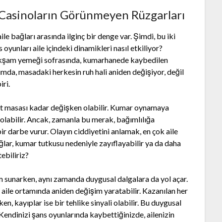
i: Casinoların Görünmeyen Rüzgarları
aile bağları arasında ilginç bir denge var. Şimdi, bu iki
yunları aile içindeki dinamikleri nasıl etkiliyor?
r akşam yemeği sofrasında, kumarhanede kaybedilen
mda, masadaki herkesin ruh hali aniden değişiyor, değil
iri.
ulet masası kadar değişken olabilir. Kumar oynamaya
r olabilir. Ancak, zamanla bu merak, bağımlılığa
ir darbe vurur. Olayın ciddiyetini anlamak, en çok aile
ağlar, kumar tutkusu nedeniyle zayıflayabilir ya da daha
tebiliriz?
m sunarken, aynı zamanda duygusal dalgalara da yol açar.
aile ortamında aniden değişim yaratabilir. Kazanılan her
en, kayıplar ise bir tehlike sinyali olabilir. Bu duygusal
r. Kendinizi şans oyunlarında kaybettiğinizde, ailenizin