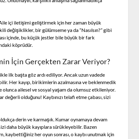
unuz. Unutmayın, karşılıklı anlaşma sağlanmadıkça
ile içi iletişimi geliştirmek için her zaman büyük
li değişiklikler, bir gülümseme ya da “Nasılsın?” gibi
sı içinde, bu küçük jestler bile büyük bir fark
sındaki köprüdür.
in İçin Gerçekten Zarar Veriyor?
kle ilk başta göz ardı ediliyor. Ancak uzun vadede
bilir. Her kayıp, birikimlerin azalmasına ve beklenmedik
 olunca ailesel ve sosyal yaşam da olumsuz etkileniyor.
ar değerli olduğunu! Kaybınızı telafi etme çabası, sizi
e oldukça derin ve karmaşık. Kumar oynamaya devam
sizi daha büyük kayıplara sürükleyebilir. Bazen
im, kaybettiğiniz her oyun sonrası, o kaybı unutmak için