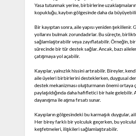
Yasa tutunmak yerine, birbirlerine uzaklaşmalarına 
kopukluğu, kaybın gölgesinde daha da büyüyebili
Bir kayıptan sonra, aile yapısı yeniden şekillenir. 
yollarını bulmak zorundadırlar. Bu süreçte, birlikte 
sağlamlaştırabilir veya zayıflatabilir. Örneğin, bi
sürecinde bir tür destek sağlar. Ancak, bazı ailele
çatışmaya yol açabilir.
Kayıplar, yalnızlık hissini artırabilir. Bireyler, k
aile üyeleri birbirlerini desteklerken, duygusal deri
destek mekanizması oluşturmanın önemi ortaya çı
paylaşıldığında daha hafifletici bir hale gelebilir
dayanışma ile aşma fırsatı sunar.
Kayıpların gölgesindeki bu karmaşık duygular, aile 
Her birey farklı bir yolculuk geçerken, bu yolculuk
keşfetmeleri, ilişkileri sağlamlaştırabilir.