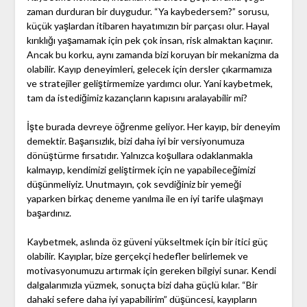
zaman durduran bir duygudur. “Ya kaybedersem?” sorusu,
küçük yaşlardan itibaren hayatımızın bir parçası olur. Hayal
kırıklığı yaşamamak için pek çok insan, risk almaktan kaçınır.
Ancak bu korku, aynı zamanda bizi koruyan bir mekanizma da
olabilir. Kayıp deneyimleri, gelecek için dersler çıkarmamıza
ve stratejiler geliştirmemize yardımcı olur. Yani kaybetmek,
tam da istediğimiz kazançların kapısını aralayabilir mi?
İşte burada devreye öğrenme geliyor. Her kayıp, bir deneyim
demektir. Başarısızlık, bizi daha iyi bir versiyonumuza
dönüştürme fırsatıdır. Yalnızca koşullara odaklanmakla
kalmayıp, kendimizi geliştirmek için ne yapabileceğimizi
düşünmeliyiz. Unutmayın, çok sevdiğiniz bir yemeği
yaparken birkaç deneme yanılma ile en iyi tarife ulaşmayı
başardınız.
Kaybetmek, aslında öz güveni yükseltmek için bir itici güç
olabilir. Kayıplar, bize gerçekçi hedefler belirlemek ve
motivasyonumuzu artırmak için gereken bilgiyi sunar. Kendi
dalgalarımızla yüzmek, sonuçta bizi daha güçlü kılar. “Bir
dahaki sefere daha iyi yapabilirim” düşüncesi, kayıpların