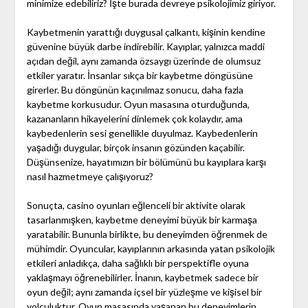
minimize edebiliriz? İşte burada devreye psikolojimiz giriyor.
Kaybetmenin yarattığı duygusal çalkantı, kişinin kendine
güvenine büyük darbe indirebilir. Kayıplar, yalnızca maddi
açıdan değil, aynı zamanda özsaygı üzerinde de olumsuz
etkiler yaratır. İnsanlar sıkça bir kaybetme döngüsüne
girerler. Bu döngünün kaçınılmaz sonucu, daha fazla
kaybetme korkusudur. Oyun masasına oturduğunda,
kazananların hikayelerini dinlemek çok kolaydır, ama
kaybedenlerin sesi genellikle duyulmaz. Kaybedenlerin
yaşadığı duygular, birçok insanın gözünden kaçabilir.
Düşünsenize, hayatımızın bir bölümünü bu kayıplara karşı
nasıl hazmetmeye çalışıyoruz?
Sonuçta, casino oyunları eğlenceli bir aktivite olarak
tasarlanmışken, kaybetme deneyimi büyük bir karmaşa
yaratabilir. Bununla birlikte, bu deneyimden öğrenmek de
mühimdir. Oyuncular, kayıplarının arkasında yatan psikolojik
etkileri anladıkça, daha sağlıklı bir perspektifle oyuna
yaklaşmayı öğrenebilirler. İnanın, kaybetmek sadece bir
oyun değil; aynı zamanda içsel bir yüzleşme ve kişisel bir
yolculuktur. Oyun masasında yaşanan bu deneyimlerin