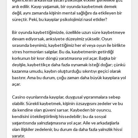
ardı edilir. Kayıp yaşamak, bir oyunda kaybetmek demek
değil, aynı zamanda kişinin mental sağlığını da etkileyen bir
süreçtir. Peki, bu kayıplar psikolojimizi nasıl etkiler?
Bir oyunda kaybettiğimizde, özellikle uzun süre kaybetmeye
devam ediyorsak, anksiyete düzeyimiz yükselir. Oyun
sırasında beynimiz, kaybettiğimiz her el veya oyun ile birlikte
stres hormonları salgılar. Bu da, kaybetmenin getirdiği
korkunun bir kısır döngü yaratmasına yol açar. Başka bir
deyişle, kaybettikçe daha fazla oynamak isteği doğar; çünkü
kazanma umudu, kaybın oluşturduğu sıkıntıyı geçici olarak
bastırır. Ama bu durum, çoğu zaman daha büyük kayıplara yol
açar.
Casino oyunlarında kayıplar, duygusal yıpranmalara sebep
olabilir. Sürekli kaybetmek, kişinin özsaygısını zedeler ve bu
da kendine olan güveni sarsar. Kaybeden bir oyuncu,
kendisini ötekileştirilmiş hissedebilir; bu da sosyal
yaşantısında yalnızlaşmasına yol açar. Aile ve arkadaşlarla
olan ilişkiler zedelenir, bu durum da daha fazla yalnızlık hissi
yaratır.