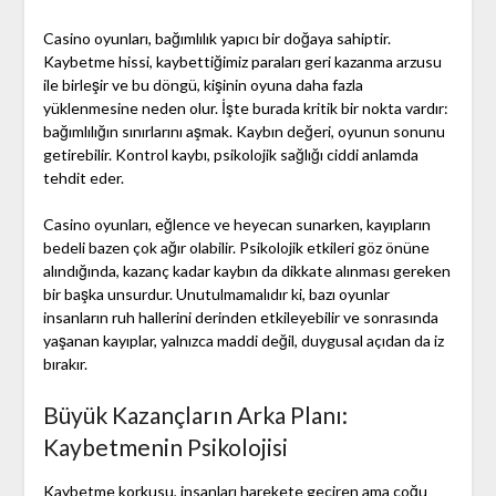
Casino oyunları, bağımlılık yapıcı bir doğaya sahiptir.
Kaybetme hissi, kaybettiğimiz paraları geri kazanma arzusu
ile birleşir ve bu döngü, kişinin oyuna daha fazla
yüklenmesine neden olur. İşte burada kritik bir nokta vardır:
bağımlılığın sınırlarını aşmak. Kaybın değeri, oyunun sonunu
getirebilir. Kontrol kaybı, psikolojik sağlığı ciddi anlamda
tehdit eder.
Casino oyunları, eğlence ve heyecan sunarken, kayıpların
bedeli bazen çok ağır olabilir. Psikolojik etkileri göz önüne
alındığında, kazanç kadar kaybın da dikkate alınması gereken
bir başka unsurdur. Unutulmamalıdır ki, bazı oyunlar
insanların ruh hallerini derinden etkileyebilir ve sonrasında
yaşanan kayıplar, yalnızca maddi değil, duygusal açıdan da iz
bırakır.
Büyük Kazançların Arka Planı:
Kaybetmenin Psikolojisi
Kaybetme korkusu, insanları harekete geçiren ama çoğu