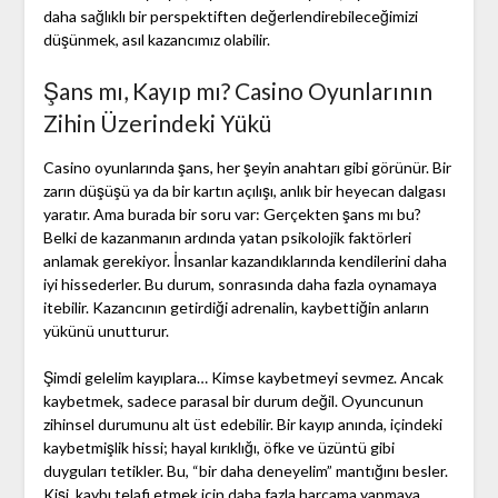
daha sağlıklı bir perspektiften değerlendirebileceğimizi
düşünmek, asıl kazancımız olabilir.
Şans mı, Kayıp mı? Casino Oyunlarının
Zihin Üzerindeki Yükü
Casino oyunlarında şans, her şeyin anahtarı gibi görünür. Bir
zarın düşüşü ya da bir kartın açılışı, anlık bir heyecan dalgası
yaratır. Ama burada bir soru var: Gerçekten şans mı bu?
Belki de kazanmanın ardında yatan psikolojik faktörleri
anlamak gerekiyor. İnsanlar kazandıklarında kendilerini daha
iyi hissederler. Bu durum, sonrasında daha fazla oynamaya
itebilir. Kazancının getirdiği adrenalin, kaybettiğin anların
yükünü unutturur.
Şimdi gelelim kayıplara… Kimse kaybetmeyi sevmez. Ancak
kaybetmek, sadece parasal bir durum değil. Oyuncunun
zihinsel durumunu alt üst edebilir. Bir kayıp anında, içindeki
kaybetmişlik hissi; hayal kırıklığı, öfke ve üzüntü gibi
duyguları tetikler. Bu, “bir daha deneyelim” mantığını besler.
Kişi, kaybı telafi etmek için daha fazla harcama yapmaya