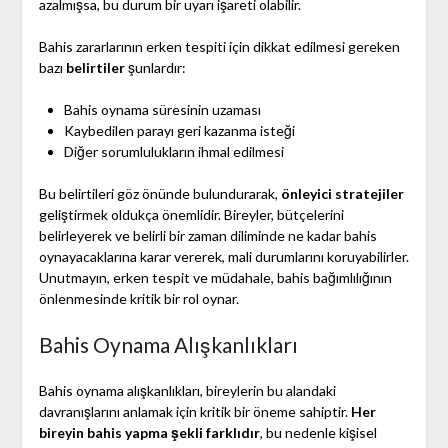
azalmışsa, bu durum bir uyarı işareti olabilir.
Bahis zararlarının erken tespiti için dikkat edilmesi gereken
bazı
belirtiler
şunlardır:
Bahis oynama süresinin uzaması
Kaybedilen parayı geri kazanma isteği
Diğer sorumlulukların ihmal edilmesi
Bu belirtileri göz önünde bulundurarak,
önleyici stratejiler
geliştirmek oldukça önemlidir. Bireyler, bütçelerini
belirleyerek ve belirli bir zaman diliminde ne kadar bahis
oynayacaklarına karar vererek, mali durumlarını koruyabilirler.
Unutmayın, erken tespit ve müdahale, bahis bağımlılığının
önlenmesinde kritik bir rol oynar.
Bahis Oynama Alışkanlıkları
Bahis oynama alışkanlıkları, bireylerin bu alandaki
davranışlarını anlamak için kritik bir öneme sahiptir.
Her
bireyin bahis yapma şekli farklıdır
, bu nedenle kişisel