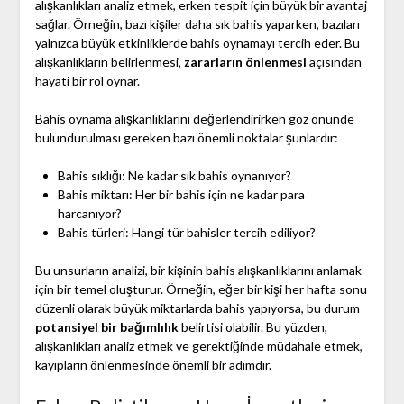
alışkanlıkları analiz etmek, erken tespit için büyük bir avantaj
sağlar. Örneğin, bazı kişiler daha sık bahis yaparken, bazıları
yalnızca büyük etkinliklerde bahis oynamayı tercih eder. Bu
alışkanlıkların belirlenmesi,
zararların önlenmesi
açısından
hayati bir rol oynar.
Bahis oynama alışkanlıklarını değerlendirirken göz önünde
bulundurulması gereken bazı önemli noktalar şunlardır:
Bahis sıklığı: Ne kadar sık bahis oynanıyor?
Bahis miktarı: Her bir bahis için ne kadar para
harcanıyor?
Bahis türleri: Hangi tür bahisler tercih ediliyor?
Bu unsurların analizi, bir kişinin bahis alışkanlıklarını anlamak
için bir temel oluşturur. Örneğin, eğer bir kişi her hafta sonu
düzenli olarak büyük miktarlarda bahis yapıyorsa, bu durum
potansiyel bir bağımlılık
belirtisi olabilir. Bu yüzden,
alışkanlıkları analiz etmek ve gerektiğinde müdahale etmek,
kayıpların önlenmesinde önemli bir adımdır.